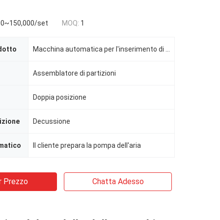
0~150,000/set
MOQ:
1
dotto
Macchina automatica per l'inserimento di partizioni con slotter rotativo ondulato
Assemblatore di partizioni
Doppia posizione
izione
Decussione
matico
Il cliente prepara la pompa dell'aria
r Prezzo
Chatta Adesso