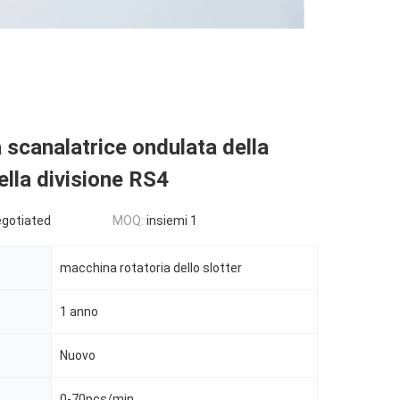
scanalatrice ondulata della
ella divisione RS4
egotiated
MOQ:
insiemi 1
macchina rotatoria dello slotter
1 anno
Nuovo
0-70pcs/min