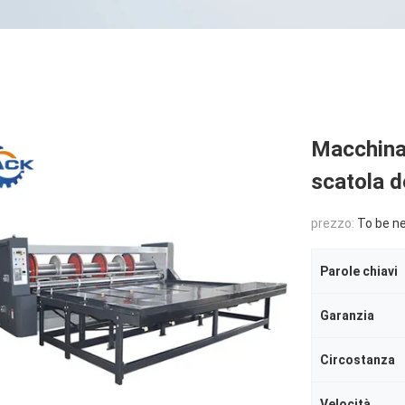
Macchina 
scatola d
prezzo:
To be n
Parole chiavi
Garanzia
Circostanza
Velocità