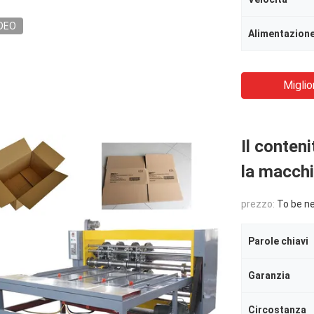
DEO
Alimentazion
Miglio
Il conten
la macchi
prezzo:
To be n
Parole chiavi
Garanzia
Circostanza