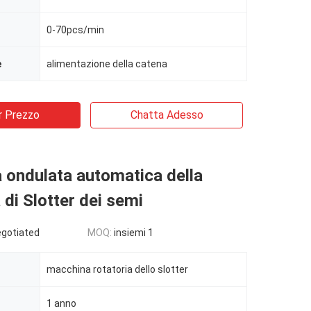
0-70pcs/min
e
alimentazione della catena
r Prezzo
Chatta Adesso
a ondulata automatica della
di Slotter dei semi
egotiated
MOQ:
insiemi 1
macchina rotatoria dello slotter
1 anno