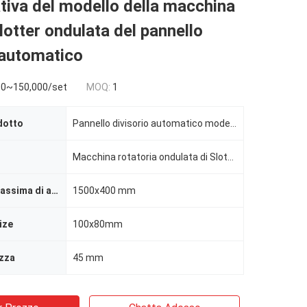
tiva del modello della macchina
lotter ondulata del pannello
 automatico
0~150,000/set
MOQ:
1
dotto
Pannello divisorio automatico modello 1600
Macchina rotatoria ondulata di Slotter
Dimensione massima di alimentazione
1500x400 mm
ize
100x80mm
ezza
45 mm