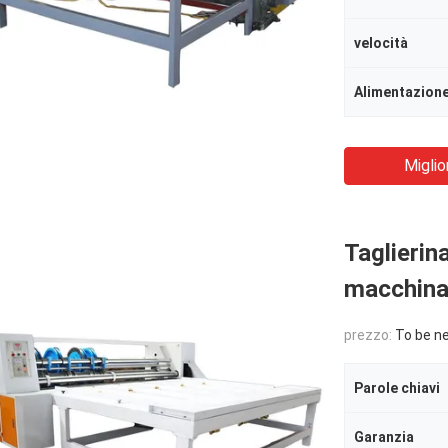
velocità
Alimentazion
Miglio
Taglierin
macchina 
prezzo:
To be n
Parole chiavi
Garanzia