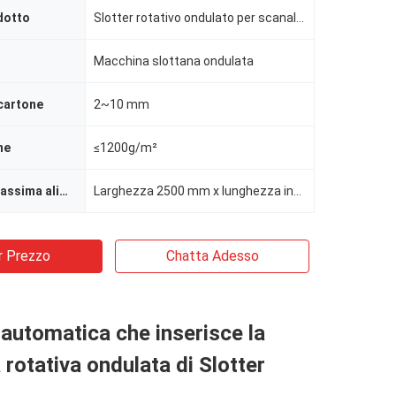
dotto
Slotter rotativo ondulato per scanalatura digitale
Macchina slottana ondulata
cartone
2~10 mm
ne
≤1200g/m²
Dimensione massima alimentazione carta
Larghezza 2500 mm x lunghezza infinita
r Prezzo
Chatta Adesso
 automatica che inserisce la
rotativa ondulata di Slotter