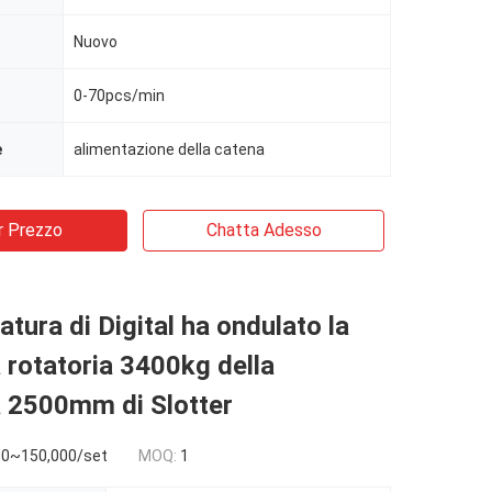
Nuovo
0-70pcs/min
e
alimentazione della catena
r Prezzo
Chatta Adesso
atura di Digital ha ondulato la
 rotatoria 3400kg della
 2500mm di Slotter
0~150,000/set
MOQ:
1