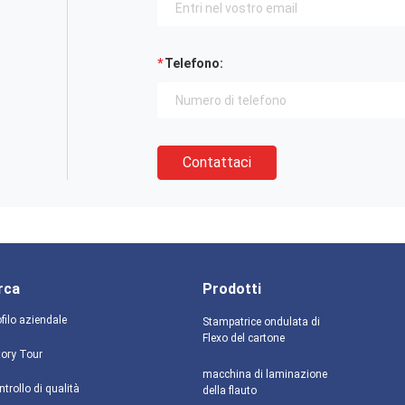
Telefono:
Contattaci
rca
Prodotti
filo aziendale
Stampatrice ondulata di
Flexo del cartone
tory Tour
macchina di laminazione
trollo di qualità
della flauto