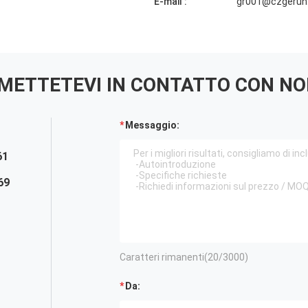
E-mail :
gr001@czgerun
METTETEVI IN ​​CONTATTO CON NO
Messaggio:
61
69
Caratteri rimanenti(
20
/3000)
Da: