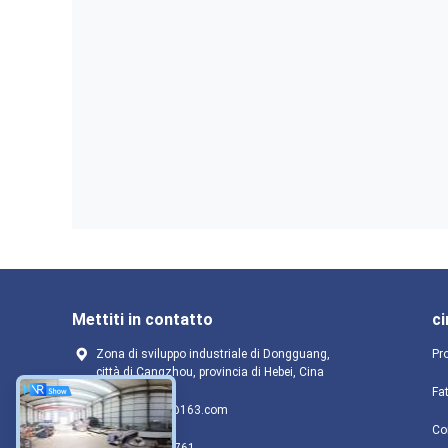
Mettiti in contatto
ci
Zona di sviluppo industriale di Dongguang,
Pro
città di Cangzhou, provincia di Hebei, Cina
Fa
cathy198703@163.com
Con