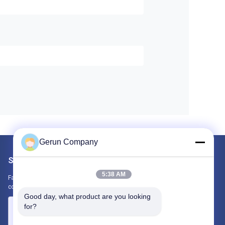
Gerun Company
Scrivici
5:38 AM
Fateci sapere la vostra esigenza. Collegheremo i migliori prodotti
con te.
Good day, what product are you looking 
for?