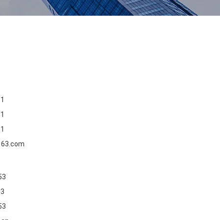
61
61
61
163.com
53
53
53