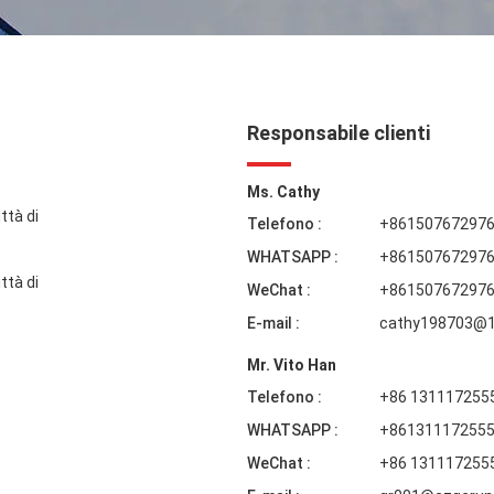
Responsabile clienti
Ms. Cathy
ttà di
Telefono :
+86150767297
WHATSAPP :
+86150767297
ttà di
WeChat :
+86150767297
E-mail :
cathy198703@
Mr. Vito Han
Telefono :
+86 131117255
WHATSAPP :
+86131117255
WeChat :
+86 131117255