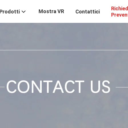
Richie
Mostra VR
Prodotti
Contattici
Preven