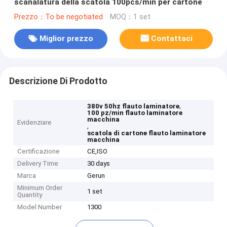
scanalatura della scatola 100pcs/min per cartone
Prezzo：To be negotiated
MOQ：1 set
Miglior prezzo
Contattaci
Descrizione Di Prodotto
,
380v 50hz flauto laminatore
100 pz/min flauto laminatore
macchina
Evidenziare
,
scatola di cartone flauto laminatore
macchina
Certificazione
CE,ISO
Delivery Time
30 days
Marca
Gerun
Minimum Order
1 set
Quantity
Model Number
1300