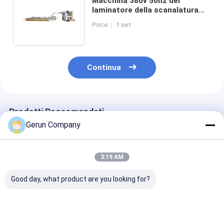
Macchina 380v 50hz del
laminatore della scanalatura
della scatola 100pcs/min per
Price： 1 set
cartone
Continua
Prodotti Raccomandati
Gerun Company
3:19 AM
Good day, what product are you looking for?
Velocità di lavoro da
La macchina per la
Carta patinata
0 a 5500 fogli all'ora
laminazione a flauto
250 a 450 gra