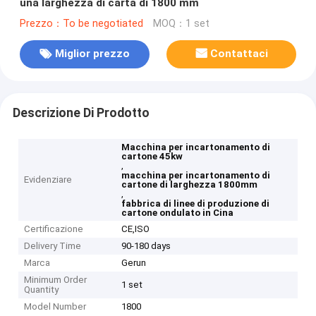
una larghezza di carta di 1800 mm
Prezzo：To be negotiated
MOQ：1 set
Miglior prezzo
Contattaci
Descrizione Di Prodotto
Macchina per incartonamento di
cartone 45kw
,
macchina per incartonamento di
Evidenziare
cartone di larghezza 1800mm
,
fabbrica di linee di produzione di
cartone ondulato in Cina
Certificazione
CE,ISO
Delivery Time
90-180 days
Marca
Gerun
Minimum Order
1 set
Quantity
Model Number
1800