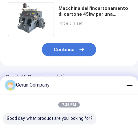
Macchina dell'incartonamento
di cartone 45kw per una
larghezza di carta di 1800 mm
Price： 1 set
Continua
Prodotti Raccomandati
Gerun Company
7:35 PM
Good day, what product are you looking for?
Larghezza di lavoro
Linea di produzione
Servomotore 