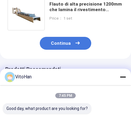
Flauto di alta precisione 1200mm
che lamina il rivestimento
d'incollaggio del cartone
Price： 1 set
ondulato della macchina
Continua
Prodotti Raccomandati
VitoHan
7:45 PM
Good day, what product are you looking for?
Velocità di lavoro da
La macchina per la
Carta patinata
0 a 5500 fogli all'ora
laminazione a flauto
250 a 450 gra