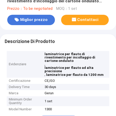
rivestimento d'incollaggio del cartone ondulato
della macchina
Prezzo：To be negotiated
MOQ：1 set
Miglior prezzo
Contattaci
Descrizione Di Prodotto
laminatrice per flauto di
rivestimento per incollaggio di
cartone ondulato
Evidenziare
,
laminatrice per flauto ad alta
precisione
,
laminatrice per flauto da 1200 mm
Certificazione
CE,ISO
Delivery Time
30 days
Marca
Gerun
Minimum Order
1 set
Quantity
Model Number
1300